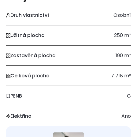
Druh vlastnictví
Osobní
Užitná plocha
250 m²
Zastavěná plocha
190 m²
Celková plocha
7 718 m²
PENB
G
Elektřina
Ano