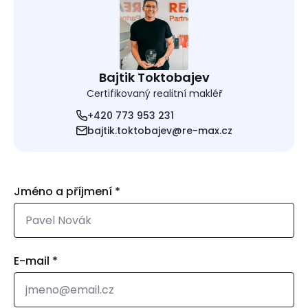
Bajtik Toktobajev
Certifikovaný realitní makléř
+420 773 953 231
bajtik.toktobajev@re-max.cz
Jméno a příjmení
*
E-mail
*