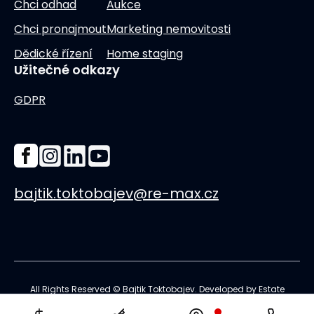
Chci odhad
Aukce
Chci pronajmout
Marketing nemovitosti
Dědické řízení
Home staging
Užitečné odkazy
GDPR
bajtik.toktobajev@re-max.cz
All Rights Reserved © Bajtik Toktobajev. Developed by
Estate
Launcher
.