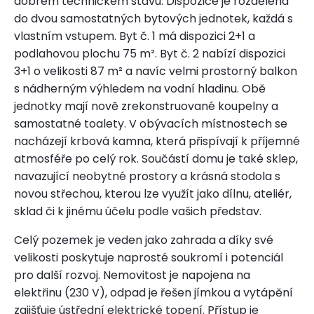
dobrém technickém stavu. Dispozice je rozdělena
do dvou samostatných bytových jednotek, každá s
vlastním vstupem. Byt č. 1 má dispozici 2+1 a
podlahovou plochu 75 m². Byt č. 2 nabízí dispozici
3+1 o velikosti 87 m² a navíc velmi prostorný balkon
s nádherným výhledem na vodní hladinu. Obě
jednotky mají nově zrekonstruované koupelny a
samostatné toalety. V obývacích místnostech se
nacházejí krbová kamna, která přispívají k příjemné
atmosféře po celý rok. Součástí domu je také sklep,
navazující neobytné prostory a krásná stodola s
novou střechou, kterou lze využít jako dílnu, ateliér,
sklad či k jinému účelu podle vašich představ.
Celý pozemek je veden jako zahrada a díky své
velikosti poskytuje naprosté soukromí i potenciál
pro další rozvoj. Nemovitost je napojena na
elektřinu (230 V), odpad je řešen jímkou a vytápění
zajišťuje ústřední elektrické topení. Přístup je